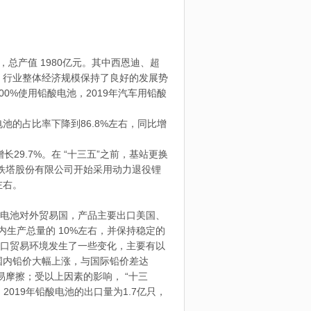
h，总产值 1980亿元。其中西恩迪、超
，行业整体经济规模保持了良好的发展势
0%使用铅酸电池，2019年汽车用铅酸
池的占比率下降到86.8%左右，同比增
29.7%。在 “十三五”之前，基站更换
国铁塔股份有限公司开始采用动力退役锂
左右。
电池对外贸易国，产品主要出口美国、
生产总量的 10%左右，并保持稳定的
出口贸易环境发生了一些变化，主要有以
是国内铅价大幅上涨，与国际铅价差达
易摩擦；受以上因素的影响， “十三
019年铅酸电池的出口量为1.7亿只，