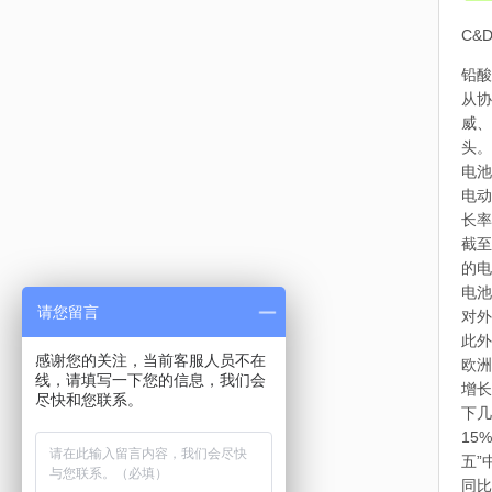
C&
铅酸
从协
威、
头。
电池
电动
长率
截至
的电
电池
请您留言
对外
此外
感谢您的关注，当前客服人员不在
欧洲
线，请填写一下您的信息，我们会
增长
尽快和您联系。
下几
15
五”
同比