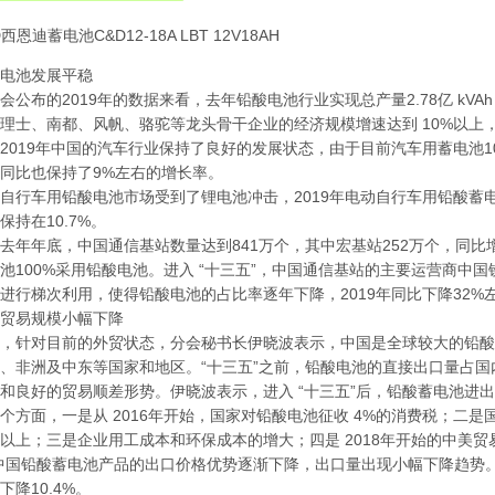
D
西恩迪蓄电池
C&D12-18A LBT 12V18AH
电池发展平稳
会公布的2019年的数据来看，去年铅酸电池行业实现总产量2.78亿 kVA
理士、南都、风帆、骆驼等龙头骨干企业的经济规模增速达到 10%以上
2019年中国的汽车行业保持了良好的发展状态，由于目前汽车用蓄电池10
同比也保持了9%左右的增长率。
自行车用铅酸电池市场受到了锂电池冲击，2019年电动自行车用铅酸蓄电
保持在10.7%。
去年年底，中国通信基站数量达到841万个，其中宏基站252万个，同比增长
池100%采用铅酸电池。进入 “十三五”，中国通信基站的主要运营商中
进行梯次利用，使得铅酸电池的占比率逐年下降，2019年同比下降32%
贸易规模小幅下降
，针对目前的外贸状态，分会秘书长伊晓波表示，中国是全球较大的铅酸
、非洲及中东等国家和地区。“十三五”之前，铅酸电池的直接出口量占国内
和良好的贸易顺差形势。伊晓波表示，进入 “十三五”后，铅酸蓄电池进
个方面，一是从 2016年开始，国家对铅酸电池征收 4%的消费税；二
%以上；三是企业用工成本和环保成本的增大；四是 2018年开始的中美贸
中国铅酸蓄电池产品的出口价格优势逐渐下降，出口量出现小幅下降趋势。2
下降10.4%。